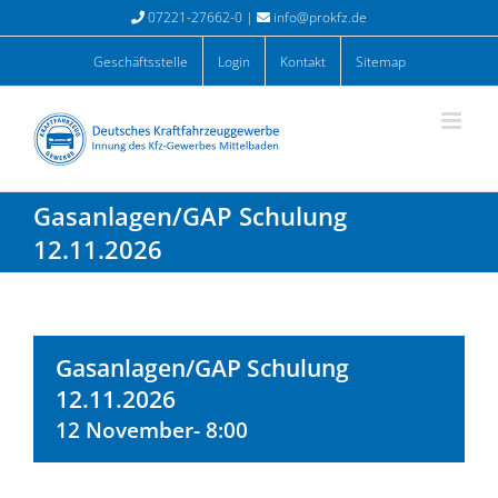
Zum
07221-27662-0 |
info@prokfz.de
Inhalt
springen
Geschäftsstelle
Login
Kontakt
Sitemap
Gasanlagen/GAP Schulung
12.11.2026
Gasanlagen/GAP Schulung
12.11.2026
12 November- 8:00