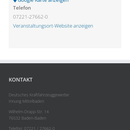
Telefon
07221-27662-0
Veranstaltungsort-Website anzeigen
KONTAKT
Deutsches Kraftfahrzeuggewerbe
Innung Mittelbaden
Wilhelm-Drapp-Str. 14
76532 Baden-Baden
Telefon: 07221 / 27662-0