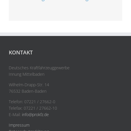
KONTAKT
Deutsches Kraftfahrzeuggewerbe
Innung Mittelbaden
Wilhelm-Drapp-Str. 14
76532 Baden-Baden
Telefon: 07221 / 27662-0
Telefax: 07221 / 27662-10
E-Mail:
info@prokfz.de
Impressum