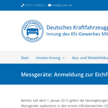
Zum
07221-27662-0 |
info@prokfz.de
Inhalt
springen
Start
Unsere Innung
Aus- und Weiterbildu
Messgeräte: Anmeldung zur Eichfr
Bereits seit dem 1. Januar 2015 gelten die Neuregelungen 
Messgeräte spätestens in den ersten Oktoberwochen 2020