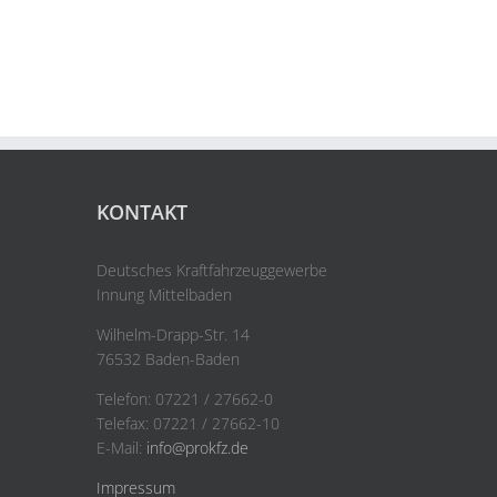
KONTAKT
Deutsches Kraftfahrzeuggewerbe
Innung Mittelbaden
Wilhelm-Drapp-Str. 14
76532 Baden-Baden
Telefon: 07221 / 27662-0
Telefax: 07221 / 27662-10
E-Mail:
info@prokfz.de
Impressum