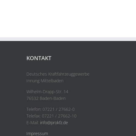
KONTAKT
Deutsches Kraftfahrzeuggewerbe
Innung Mittelbaden
Wilhelm-Drapp-Str. 14
76532 Baden-Baden
Telefon: 07221 / 27662-0
Telefax: 07221 / 27662-10
E-Mail:
info@prokfz.de
Impressum