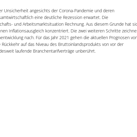
roßer Unsicherheit angesichts der Corona-Pandemie und deren
amtwirtschaftlich eine deutliche Rezession erwartet. Die
hafts- und Arbeitsmarktsituation Rechnung. Aus diesem Grunde hat si
en Inflationsausgleich konzentriert. Die zwei weiteren Schritte zeichn
nentwicklung nach. Für das Jahr 2021 gehen die aktuellen Prognosen vo
e Rückkehr auf das Niveau des Bruttoinlandsprodukts von vor der
desweit laufende Branchentarifverträge unberührt.