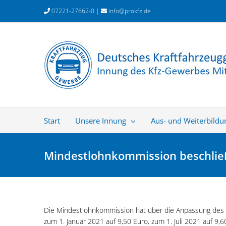
Zum
07221-27662-0 |
info@prokfz.de
Inhalt
springen
Start
Unsere Innung
Aus- und Weiterbildu
Mindestlohnkommission beschließ
Die Mindestlohnkommission hat über die Anpassung des 
zum 1. Januar 2021 auf 9,50 Euro, zum 1. Juli 2021 auf 9,