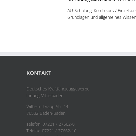
AU-Schulung: Kombikurs / Einzelkurs 
Grundlagen und allgemeines Wissen
KONTAKT
Deutsches Kraftfahrzeuggewerbe
Innung Mittelbaden
Wilhelm-Drapp-Str. 14
76532 Baden-Baden
Telefon: 07221 / 27662-0
Telefax: 07221 / 27662-10