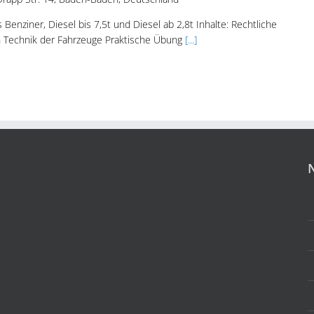
Benziner, Diesel bis 7,5t und Diesel ab 2,8t Inhalte: Rechtliche
 Technik der Fahrzeuge Praktische Übung
[...]