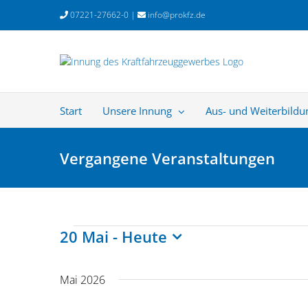
Zum
07221-27662-0 |
info@prokfz.de
Inhalt
springen
Start
Unsere Innung
Aus- und Weiterbildu
Vergangene Veranstaltungen
Veranstaltungen
20 Mai
 - 
Heute
Datum
wählen.
Mai 2026