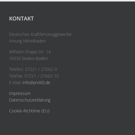
KONTAKT
Deutsches Kraftfahrzeuggewerbe
Innung Mittelbaden
Wilhelm-Drapp-Str. 14
76532 Baden-Baden
Telefon: 07221 / 27662-0
Telefax: 07221 / 27662-10
E-Mail:
info@prokfz.de
Impressum
Datenschutzerklärung
Cookie-Richtlinie (EU)