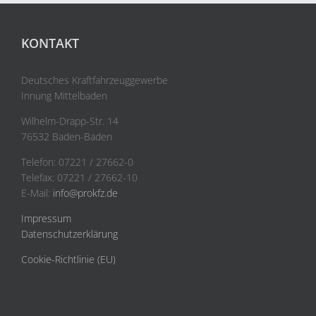
KONTAKT
Deutsches Kraftfahrzeuggewerbe
Innung Mittelbaden
Wilhelm-Drapp-Str. 14
76532 Baden-Baden
Telefon: 07221 / 27662-0
Telefax: 07221 / 27662-10
E-Mail:
info@prokfz.de
Impressum
Datenschutzerklärung
Cookie-Richtlinie (EU)