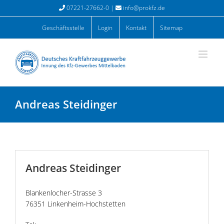
Zum
07221-27662-0 |
info@prokfz.de
Inhalt
springen
Geschäftsstelle
Login
Kontakt
Sitemap
Andreas Steidinger
Andreas Steidinger
Blankenlocher-Strasse 3
76351 Linkenheim-Hochstetten