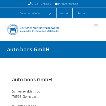
Zum
07221-27662-0 |
info@prokfz.de
Inhalt
springen
Geschäftsstelle
Login
Kontakt
Sitemap
auto boos GmbH
auto boos GmbH
Schwarzwaldstr. 66
76593 Gernsbach