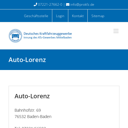
Zum
07221-27662-0 |
info@prokfz.de
Inhalt
springen
Geschäftsstelle
Login
Kontakt
Sitemap
Auto-Lorenz
Auto-Lorenz
Bahnhofstr. 69
76532 Baden-Baden