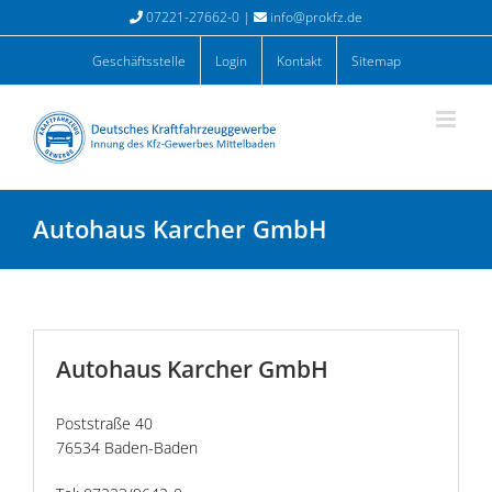
Zum
07221-27662-0 |
info@prokfz.de
Inhalt
springen
Geschäftsstelle
Login
Kontakt
Sitemap
Autohaus Karcher GmbH
Autohaus Karcher GmbH
Poststraße 40
76534 Baden-Baden