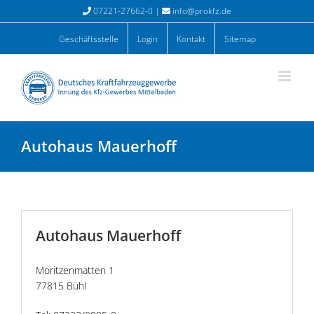
Zum
07221-27662-0 |
info@prokfz.de
Inhalt
springen
Geschäftsstelle
Login
Kontakt
Sitemap
Autohaus Mauerhoff
Autohaus Mauerhoff
Moritzenmatten 1
77815 Bühl