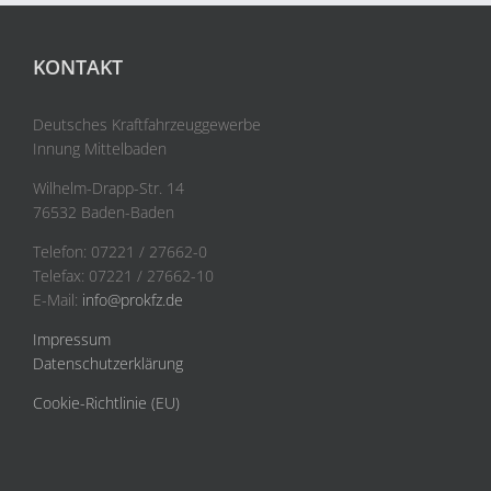
KONTAKT
Deutsches Kraftfahrzeuggewerbe
Innung Mittelbaden
Wilhelm-Drapp-Str. 14
76532 Baden-Baden
Telefon: 07221 / 27662-0
Telefax: 07221 / 27662-10
E-Mail:
info@prokfz.de
Impressum
Datenschutzerklärung
Cookie-Richtlinie (EU)