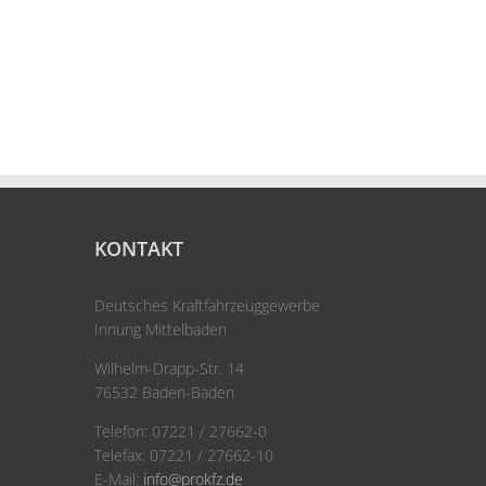
KONTAKT
Deutsches Kraftfahrzeuggewerbe
Innung Mittelbaden
Wilhelm-Drapp-Str. 14
76532 Baden-Baden
Telefon: 07221 / 27662-0
Telefax: 07221 / 27662-10
E-Mail:
info@prokfz.de