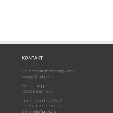
KONTAKT
Deutsches Kraftfahrzeuggewerbe
Innung Mittelbaden
Wilhelm-Drapp-Str. 14
76532 Baden-Baden
Telefon: 07221 / 27662-0
Telefax: 07221 / 27662-10
E-Mail:
info@prokfz.de