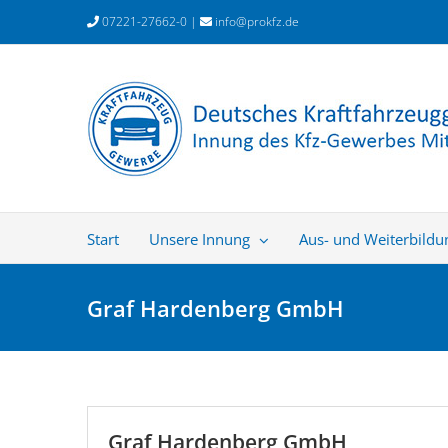
Zum
07221-27662-0 |
info@prokfz.de
Inhalt
springen
Start
Unsere Innung
Aus- und Weiterbildu
Graf Hardenberg GmbH
Graf Hardenberg GmbH