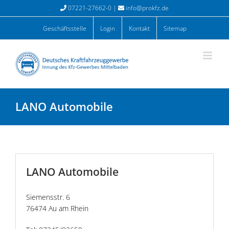
Zum
07221-27662-0 |
info@prokfz.de
Inhalt
springen
Geschäftsstelle
Login
Kontakt
Sitemap
LANO Automobile
LANO Automobile
Siemensstr. 6
76474 Au am Rhein