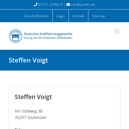
Zum
07221-27662-0 |
info@prokfz.de
Inhalt
springen
Geschäftsstelle
Login
Kontakt
Sitemap
Steffen Voigt
Steffen Voigt
Am Sohlweg 38
76297 Stutensee