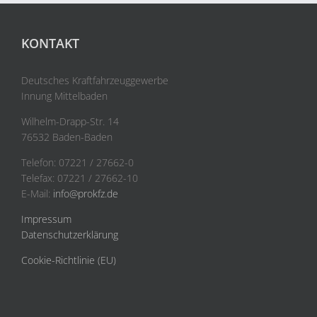
KONTAKT
Deutsches Kraftfahrzeuggewerbe
Innung Mittelbaden
Wilhelm-Drapp-Str. 14
76532 Baden-Baden
Telefon: 07221 / 27662-0
Telefax: 07221 / 27662-10
E-Mail:
info@prokfz.de
Impressum
Datenschutzerklärung
Cookie-Richtlinie (EU)