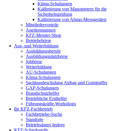
Klima-Schulungen
Kalibrierung von Manometern für die
Sicherheitsprüfung
Kalibrierung von Abgas-Messgeräten
Mitgliedervorteile
Anerkennungen
KFZ-Meister-Shop
Betriebebörse
Aus- und Weiterbildung
Ausbildungsberufe
Ausbildungsplatzbörse
Jobbörse
Weiterbildung
AU-Schulungen
Klima-Schulungen
Sachkundeschulung Airbag und Gurtstraffer
GAP-Schulungen
Brandschutzhelfer
Betriebliche Ersthelfer
Führungskräfte-Workshops
Ihr KFZ-Fachbetrieb
Fachbetriebe-Suche
Standorte
Betriebsdaten ändern
KFZ-Schiedsstelle