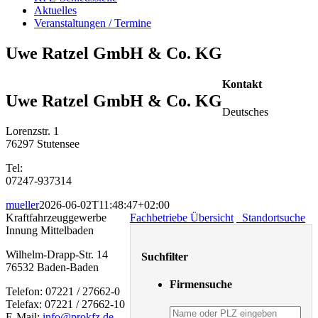
Aktuelles
Veranstaltungen / Termine
Uwe Ratzel GmbH & Co. KG
Kontakt
Uwe Ratzel GmbH & Co. KG
Deutsches
Lorenzstr. 1
76297 Stutensee
Tel:
07247-937314
mueller
2026-06-02T11:48:47+02:00
Kraftfahrzeuggewerbe
Fachbetriebe Übersicht
Standortsuche
Innung Mittelbaden
Wilhelm-Drapp-Str. 14
Suchfilter
76532 Baden-Baden
Firmensuche
Telefon: 07221 / 27662-0
Telefax: 07221 / 27662-10
suchen...
E-Mail:
info@prokfz.de