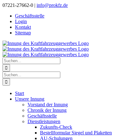
Zum
07221-27662-0 |
info@prokfz.de
Inhalt
Geschäftsstelle
springen
Login
Kontakt
Sitemap
Suche
nach:
Suche
nach:
Start
Unsere Innung
Vorstand der Innung
Chronik der Innung
Geschäftsstelle
Dienstleistungen
Zukunfts-Check
Bestellformular Siegel und Plaketten
AU-Schulungen