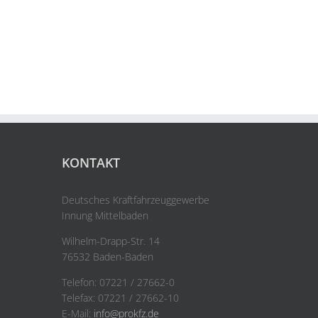
KONTAKT
Deutsches Kraftfahrzeuggewerbe
Innung Mittelbaden
Wilhelm-Drapp-Str. 14
76532 Baden-Baden
Telefon: 07221 / 27662-0
Telefax: 07221 / 27662-10
E-Mail:
info@prokfz.de