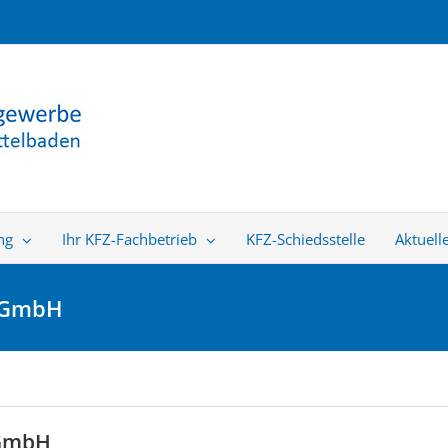
ng
Ihr KFZ-Fachbetrieb
KFZ-Schiedsstelle
Aktuell
e GmbH
 GmbH