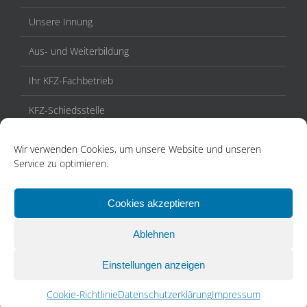
Unsere Innung
Aus- und Weiterbildung
Ihr KFZ-Fachbetrieb
KFZ-Schiedsstelle
Veranstaltungen / Termine
Wir verwenden Cookies, um unsere Website und unseren
Service zu optimieren.
Aktuelles
Kontakt
Cookies akzeptieren
Ablehnen
Einstellungen anzeigen
Cookie-Richtlinie
Datenschutzerklärung
Impressum
Copyright Deutsches Kraftfahrzeuggewerbe - Innung Mittelbaden