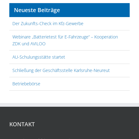
Neueste Beiträge
Der Zukunfts-Check im Kfz-Gewerbe
Webinare „Batterietest für E-Fahrzeuge“ – Kooperation
ZDK und AVILOO
AU-Schulungsstätte startet
Schließung der Geschäftsstelle Karlsruhe-Neureut
Betriebebörse
KONTAKT