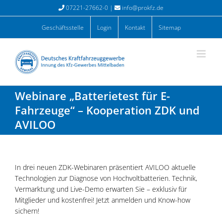
Zum
07221-27662-0 |
info@prokfz.de
Inhalt
springen
Geschäftsstelle
Login
Kontakt
Sitemap
Webinare „Batterietest für E-
Fahrzeuge“ – Kooperation ZDK und
AVILOO
In drei neuen ZDK-Webinaren präsentiert AVILOO aktuelle
Technologien zur Diagnose von Hochvoltbatterien. Technik,
Vermarktung und Live-Demo erwarten Sie – exklusiv für
Mitglieder und kostenfrei! Jetzt anmelden und Know-how
sichern!