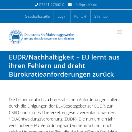
Zum
07221-27662-0 |
info@prokfz.de
Inhalt
springen
Geschäftsstelle
Login
Kontakt
Sitemap
EUDR/Nachhaltigkeit – EU lernt aus
ihren Fehlern und dreht
Bürokratieanforderungen zurück
Die bisher deutlich zu bürokratischen Anforderungen sollen
durch die Einigungen der EU-Gesetzgeber zur EUDR, zur
CSRD und zum EU-Lieferkettengesetz vereinfacht werden:
• EU-Entwaldungsverordnung (EUDR): Die nun um ein Jahr
verschobene EU-Verordnung wird vornehmlich nur noch
solche Unternehmen treffen, die die betroffenen Produkte