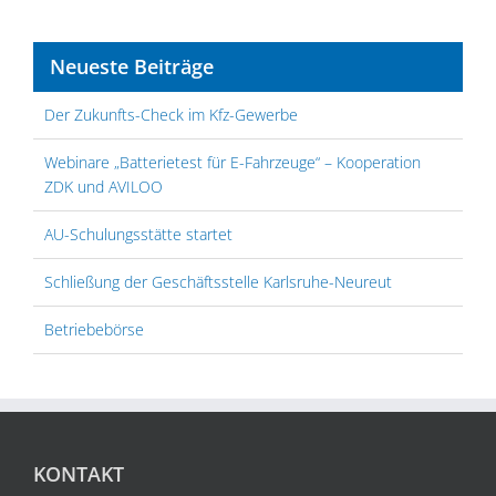
Neueste Beiträge
Der Zukunfts-Check im Kfz-Gewerbe
Webinare „Batterietest für E-Fahrzeuge“ – Kooperation
ZDK und AVILOO
AU-Schulungsstätte startet
Schließung der Geschäftsstelle Karlsruhe-Neureut
Betriebebörse
KONTAKT