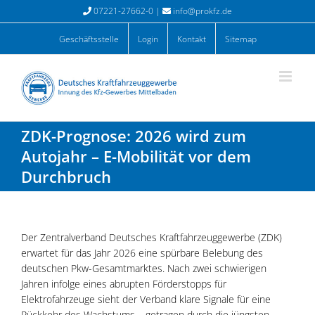
Zum
07221-27662-0 |
info@prokfz.de
Inhalt
springen
Geschäftsstelle
Login
Kontakt
Sitemap
ZDK-Prognose: 2026 wird zum
Autojahr – E-Mobilität vor dem
Durchbruch
Der Zentralverband Deutsches Kraftfahrzeuggewerbe (ZDK)
erwartet für das Jahr 2026 eine spürbare Belebung des
deutschen Pkw-Gesamtmarktes. Nach zwei schwierigen
Jahren infolge eines abrupten Förderstopps für
Elektrofahrzeuge sieht der Verband klare Signale für eine
Rückkehr des Wachstums – getragen durch die jüngsten