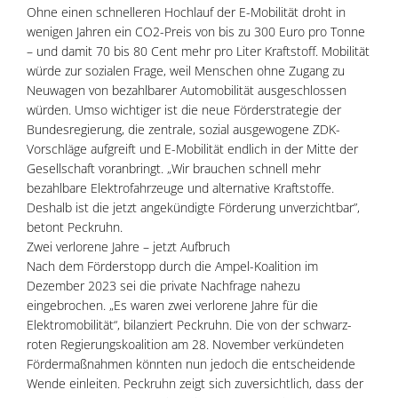
Ohne einen schnelleren Hochlauf der E-Mobilität droht in
wenigen Jahren ein CO2-Preis von bis zu 300 Euro pro Tonne
– und damit 70 bis 80 Cent mehr pro Liter Kraftstoff. Mobilität
würde zur sozialen Frage, weil Menschen ohne Zugang zu
Neuwagen von bezahlbarer Automobilität ausgeschlossen
würden. Umso wichtiger ist die neue Förderstrategie der
Bundesregierung, die zentrale, sozial ausgewogene ZDK-
Vorschläge aufgreift und E-Mobilität endlich in der Mitte der
Gesellschaft voranbringt. „Wir brauchen schnell mehr
bezahlbare Elektrofahrzeuge und alternative Kraftstoffe.
Deshalb ist die jetzt angekündigte Förderung unverzichtbar”,
betont Peckruhn.
Zwei verlorene Jahre – jetzt Aufbruch
Nach dem Förderstopp durch die Ampel-Koalition im
Dezember 2023 sei die private Nachfrage nahezu
eingebrochen. „Es waren zwei verlorene Jahre für die
Elektromobilität“, bilanziert Peckruhn. Die von der schwarz-
roten Regierungskoalition am 28. November verkündeten
Fördermaßnahmen könnten nun jedoch die entscheidende
Wende einleiten. Peckruhn zeigt sich zuversichtlich, dass der