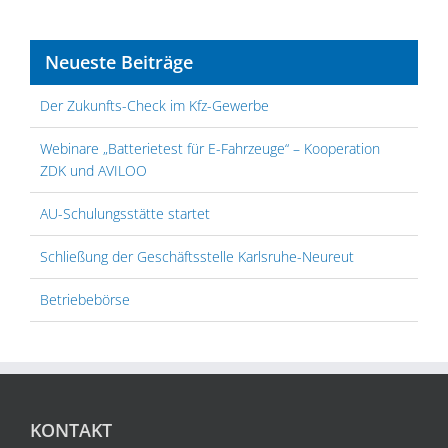
Neueste Beiträge
Der Zukunfts-Check im Kfz-Gewerbe
Webinare „Batterietest für E-Fahrzeuge“ – Kooperation
ZDK und AVILOO
AU-Schulungsstätte startet
Schließung der Geschäftsstelle Karlsruhe-Neureut
Betriebebörse
KONTAKT