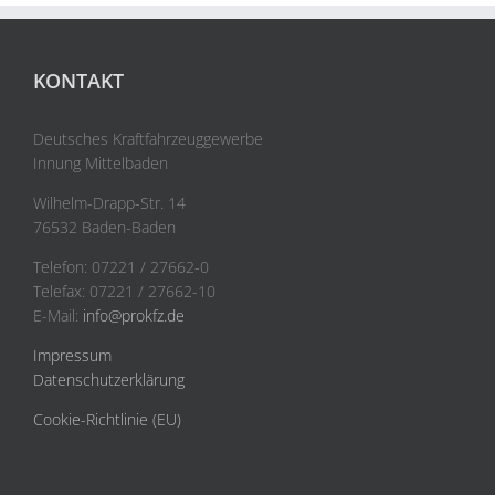
KONTAKT
Deutsches Kraftfahrzeuggewerbe
Innung Mittelbaden
Wilhelm-Drapp-Str. 14
76532 Baden-Baden
Telefon: 07221 / 27662-0
Telefax: 07221 / 27662-10
E-Mail:
info@prokfz.de
Impressum
Datenschutzerklärung
Cookie-Richtlinie (EU)