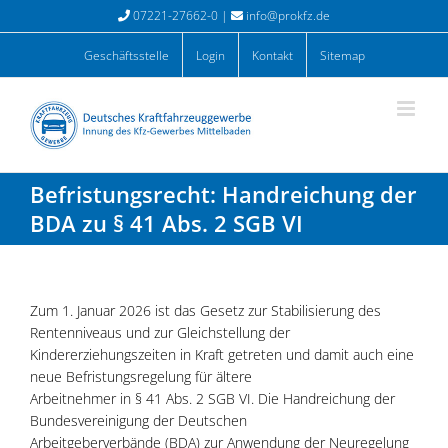
Zum
07221-27662-0 |
info@prokfz.de
Inhalt
springen
Geschäftsstelle
Login
Kontakt
Sitemap
Befristungsrecht: Handreichung der
BDA zu § 41 Abs. 2 SGB VI
Zum 1. Januar 2026 ist das Gesetz zur Stabilisierung des
Rentenniveaus und zur Gleichstellung der
Kindererziehungszeiten in Kraft getreten und damit auch eine
neue Befristungsregelung für ältere
Arbeitnehmer in § 41 Abs. 2 SGB VI. Die Handreichung der
Bundesvereinigung der Deutschen
Arbeitgeberverbände (BDA) zur Anwendung der Neuregelung