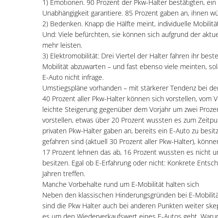
1) Emotionen. 90 Prozent der Pkw-Halter bestätigten, ein
Unabhängigkeit garantiere. 85 Prozent gaben an, ihnen 
2) Bedenken. Knapp die Hälfte meint, individuelle Mobilit
Und: Viele befürchten, sie können sich aufgrund der aktue
mehr leisten.
3) Elektromobilität: Drei Viertel der Halter fahren ihr be
Mobilität abzuwarten – und fast ebenso viele meinten, so
E-Auto nicht infrage.
Umstiegspläne vorhanden – mit stärkerer Tendenz bei de
40 Prozent aller Pkw-Halter können sich vorstellen, vom V
leichte Steigerung gegenüber dem Vorjahr um zwei Prozen
vorstellen, etwas über 20 Prozent wussten es zum Zeitpun
privaten Pkw-Halter gaben an, bereits ein E-Auto zu besitz
gefahren sind (aktuell 30 Prozent aller Pkw-Halter), könn
17 Prozent lehnen das ab, 16 Prozent wussten es nicht un
besitzen. Egal ob E-Erfahrung oder nicht: Konkrete Entsche
Jahren treffen.
Manche Vorbehalte rund um E-Mobilität halten sich
Neben den klassischen Hinderungsgründen bei E-Mobilitä
sind die Pkw Halter auch bei anderen Punkten weiter skep
es um den Wiederverkaufswert eines E-Autos geht. Warum