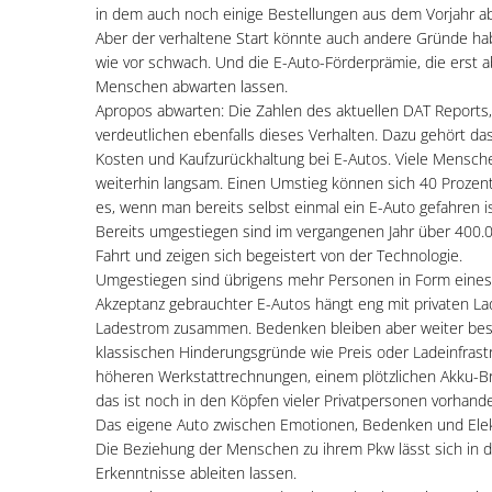
in dem auch noch einige Bestellungen aus dem Vorjahr ab
Aber der verhaltene Start könnte auch andere Gründe habe
wie vor schwach. Und die E-Auto-Förderprämie, die erst 
Menschen abwarten lassen.
Apropos abwarten: Die Zahlen des aktuellen DAT Reports, 
verdeutlichen ebenfalls dieses Verhalten. Dazu gehört da
Kosten und Kaufzurückhaltung bei E-Autos. Viele Mensche
weiterhin langsam. Einen Umstieg können sich 40 Prozent
es, wenn man bereits selbst einmal ein E-Auto gefahren is
Bereits umgestiegen sind im vergangenen Jahr über 400.0
Fahrt und zeigen sich begeistert von der Technologie.
Umgestiegen sind übrigens mehr Personen in Form eines 
Akzeptanz gebrauchter E-Autos hängt eng mit privaten La
Ladestrom zusammen. Bedenken bleiben aber weiter bes
klassischen Hinderungsgründe wie Preis oder Ladeinfrast
höheren Werkstattrechnungen, einem plötzlichen Akku-Br
das ist noch in den Köpfen vieler Privatpersonen vorhand
Das eigene Auto zwischen Emotionen, Bedenken und Elek
Die Beziehung der Menschen zu ihrem Pkw lässt sich in dr
Erkenntnisse ableiten lassen.