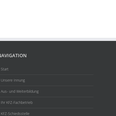
NAVIGATION
Start
Unsere Innung
Aus- und Weiterbildung
Ihr KFZ-Fachbetrieb
KFZ-Schiedsstelle