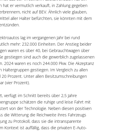
n hat er vermutlich verkauft, in Zahlung gegeben
rbrennern, nicht auf BEV. Ähnlich viele glauben,
ittel aller Halter befürchten, sie könnten mit dem
 entzünden.
ektroautos lag im vergangenen Jahr bei rund
tlich mehr: 232.000 Einheiten. Der Anstieg beider
wagen waren es über 40, bei Gebrauchtwagen über
ße gestiegen sind auch die gewerblich zugelassenen
en. 2024 waren es noch 244.000 Pkw. Die Akzeptanz
n Haltergruppen gestiegen. Im Vergleich zu allen
l 20 Prozent. Unter allen Besitzumschreibungen
r (vier Prozent).
t, verfügt im Schnitt bereits über 2,5 Jahre
engruppe schätzen die ruhige und leise Fahrt mit
stert von der Technologie. Neben diesen positiven
ass die Witterung die Reichweite ihres Fahrzeugs
ung zu Protokoll, dass sie die intransparente
 Kontext ist auffällig, dass die privaten E-Auto-