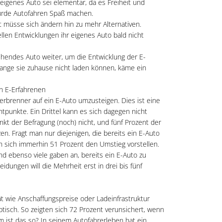
 eigenes Auto sei elementar, da es Freiheit und
würde Autofahren Spaß machen.
ät müsse sich ändern hin zu mehr Alternativen.
llen Entwicklungen ihr eigenes Auto bald nicht
stehendes Auto weiter, um die Entwicklung der E-
lange sie zuhause nicht laden können, käme ein
n E-Erfahrenen
erbrenner auf ein E-Auto umzusteigen. Dies ist eine
tpunkte. Ein Drittel kann es sich dagegen nicht
kt der Befragung (noch) nicht, und fünf Prozent der
en. Fragt man nur diejenigen, die bereits ein E-Auto
en sich immerhin 51 Prozent den Umstieg vorstellen.
d ebenso viele gaben an, bereits ein E-Auto zu
idungen will die Mehrheit erst in drei bis fünf
t wie Anschaffungspreise oder Ladeinfrastruktur
tisch. So zeigten sich 72 Prozent verunsichert, wenn
 ist das so? In seinem Autofahrerleben hat ein