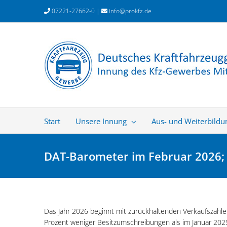
Zum
07221-27662-0 |
info@prokfz.de
Inhalt
springen
Start
Unsere Innung
Aus- und Weiterbildu
DAT-Barometer im Februar 2026; 
Das Jahr 2026 beginnt mit zurückhaltenden Verkaufszahl
Prozent weniger Besitzumschreibungen als im Januar 2025. 