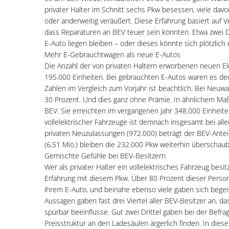
privater Halter im Schnitt sechs Pkw besessen, viele davo
oder anderweitig veräußert. Diese Erfahrung basiert auf Ve
dass Reparaturen an BEV teuer sein könnten. Etwa zwei Dr
E-Auto liegen bleiben – oder dieses könnte sich plötzlich
Mehr E-Gebrauchtwagen als neue E-Autos
Die Anzahl der von privaten Haltern erworbenen neuen El
195.000 Einheiten. Bei gebrauchten E-Autos waren es deu
Zahlen im Vergleich zum Vorjahr ist beachtlich. Bei Neu
30 Prozent. Und dies ganz ohne Prämie. In ähnlichem Ma
BEV. Sie erreichten im vergangenen Jahr 348.000 Einheit
vollelektrischer Fahrzeuge ist demnach insgesamt bei alle
privaten Neuzulassungen (972.000) beträgt der BEV-Antei
(6,51 Mio.) bleiben die 232.000 Pkw weiterhin überschauba
Gemischte Gefühle bei BEV-Besitzern
Wer als privater Halter ein vollelektrisches Fahrzeug besitz
Erfahrung mit diesem Pkw. Über 80 Prozent dieser Person
ihrem E-Auto, und beinahe ebenso viele gaben sich begei
Aussagen gaben fast drei Viertel aller BEV-Besitzer an, d
spürbar beeinflusse. Gut zwei Drittel gaben bei der Befrag
Preisstruktur an den Ladesäulen ärgerlich finden. In diesem