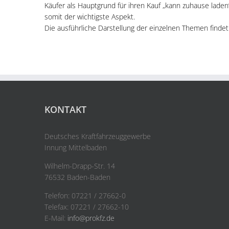
Käufer als Hauptgrund für ihren Kauf „kann zuhause laden“
somit der wichtigste Aspekt.
Die ausführliche Darstellung der einzelnen Themen finde
KONTAKT
Deutsches Kraftfahrzeuggewerbe
Innung Mittelbaden
Wilhelm-Drapp-Str. 14
76532 Baden-Baden
Telefon: 07221 / 27662-0
Telefax: 07221 / 27662-10
E-Mail:
info@prokfz.de