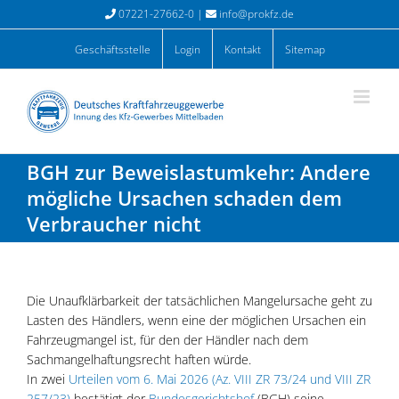
Zum
07221-27662-0 |
info@prokfz.de
Inhalt
springen
Geschäftsstelle
Login
Kontakt
Sitemap
BGH zur Beweislastumkehr: Andere
mögliche Ursachen schaden dem
Verbraucher nicht
Die Unaufklärbarkeit der tatsächlichen Mangelursache geht zu
Lasten des Händlers, wenn eine der möglichen Ursachen ein
Fahrzeugmangel ist, für den der Händler nach dem
Sachmangelhaftungsrecht haften würde.
In zwei
Urteilen vom 6. Mai 2026 (Az. VIII ZR 73/24 und VIII ZR
257/23)
bestätigt der
Bundesgerichtshof
(BGH) seine