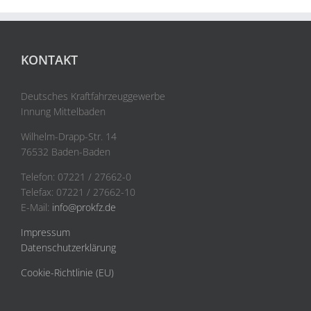
KONTAKT
Deutsches Kraftfahrzeuggewerbe
Innung Mittelbaden
Wilhelm-Drapp-Str. 14
76532 Baden-Baden
Telefon: 07221 / 27662-0
Telefax: 07221 / 27662-10
E-Mail:
info@prokfz.de
Impressum
Datenschutzerklärung
Cookie-Richtlinie (EU)