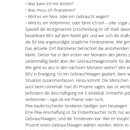
• Was kann ich mir leisten?
• Was muss ich finanzieren?
• Wird es ein Neu- oder ein Gebraucht wagen?
• Wird es ein Verbrenner, oder fahre ich teil – oder sogar v
Speziell die letztgenannte Entscheidung ist oft stark dav
bezahlbare BEV auf dem Markt gibt und wie sich die Kraft
die für Mai angekündigte staatliche Förderprämie. Wie g
Das aktuelle DAT Barometer betrachtet die anstehende
Markt. Dieser hat in den ersten vier Monaten des Jahres 
zahlenmäßig bleibt aber der Gebrauchtwagenmarkt für die 
Wie geht es also in den nächsten Monaten weiter? Wer ein
BEV in Erwägung. Ist ein Gebrauchtwagen geplant, dann 
Situation zusammenfassen. Hinzu kommt: Die Menschen sc
auch beim Unterhalt. Fast 80 Prozent sagen, das ist wicht
befördern die Beschäftigung mit E-Mobilität. Immerhin j
Verbrenner – egal ob mit Prämie oder nicht.
Pkw-Kaufentscheider tendieren häufiger zum Neuwagen
Eine Pkw-Anschaffung ist für Endverbraucher nicht nur aus
Gebrauchtwagen, sind die Tendenzen klar. Wie im Vorjah
Prozent einen Gebrauchtwagen wählen würden. Wenn es um