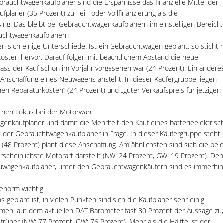
brauchtwagenkaufplaner sind die Ersparnisse das finanzielle Mittel der
planer (35 Prozent) zu Teil- oder Vollfinanzierung als die
ng. Das bleibt bei Gebrauchtwagenkaufplanern im einstelligen Bereich.
uchtwagenkaufplanern
 sich einige Unterschiede. Ist ein Gebrauchtwagen geplant, so sticht 
sten hervor. Darauf folgen mit beachtlichem Abstand die neue
 dass der Kauf schon im Vorjahr vorgesehen war (24 Prozent). Ein andere
e Anschaffung eines Neuwagens ansteht. In dieser Käufergruppe liegen
en Reparaturkosten“ (24 Prozent) und „guter Verkaufspreis für jetzigen
chen Fokus bei der Motorwahl
genkaufplaner und damit die Mehrheit den Kauf eines batterieelektrisc
 der Gebrauchtwagenkaufplaner in Frage. In dieser Käufergruppe steht 
 (48 Prozent) plant diese Anschaffung. Am ähnlichsten sind sich die bei
rscheinlichste Motorart darstellt (NW: 24 Prozent, GW: 19 Prozent). Den
euwagenkaufplaner, unter den Gebrauchtwagenkäufern sind es immerhin
 enorm wichtig
eplant ist, in vielen Punkten sind sich die Kaufplaner sehr einig.
mmen laut dem aktuellen DAT Barometer fast 80 Prozent der Aussage zu,
 früher (NW: 77 Prozent, GW: 76 Prozent). Mehr als die Hälfte ist der