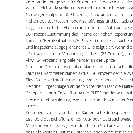
beieinander: Für jeweils 57 Prozent der Neu- wie auch Ge
Wahl. Gleichzeitig greifen etwas mehr Gebrauchtwagen kauf
Neuwagenkaufplaner (29 Prozent). Ganz anders beim Leasi
Hohe Reparaturkosten Top-Anschaffungsgrund bei Gebra
Fragt man nach den Hauptgründen für den Autokauf, zeigen
36 Prozent Zustimmung das Thema der hohen Reparaturko
Familien-/Berufssituation (25 Prozent) und die Tatsache,
und insgesamt ausgeglicheneres Bild zeigt sich, wenn di
„Kauf war schon im Vorjahr vorgesehen“ (25 Prozent), „hoh
Pkw“ (24 Prozent) eng beieinander an der Spitze.
Neu- und Gebrauchtwagenkaufplaner legen unterschiedli
Laut DAT Barometer planen aktuell 36 Prozent der Neuwa
Pkw. Diese Motorart kommt dagegen nur bei acht Prozent
Benziner ungeschlagen an der Spitze, denn fast die Hälfte
Gruppen in ihrer Einschätzung der PHEV, die die zweitwah
Dieselantrieb wählen dagegen nur sieben Prozent der N
Prozent.
Kostengünstiger Unterhalt im Kaufentscheidungsprozess
Egal ob die Anschaffung eines Neu- oder Gebrauchtwagens g
Möglicherweise geprägt von den hohen Spritpreisen, sti
dass ein kostengünstiger Unterhalt ihnen wichtiger ist als