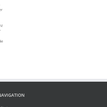
h
er
nz
r
die
NAVIGATION