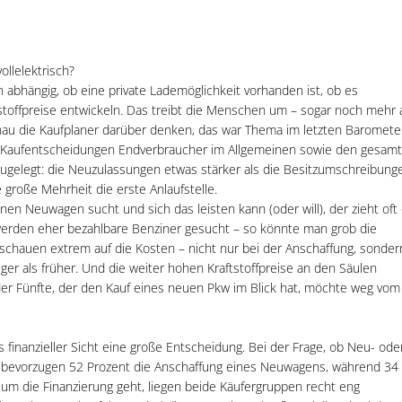
ollelektrisch?
on abhängig, ob eine private Lademöglichkeit vorhanden ist, ob es
stoffpreise entwickeln. Das treibt die Menschen um – sogar noch mehr 
enau die Kaufplaner darüber denken, das war Thema im letzten Baromete
n Kaufentscheidungen Endverbraucher im Allgemeinen sowie den gesam
zugelegt: die Neuzulassungen etwas stärker als die Besitzumschreibung
große Mehrheit die erste Anlaufstelle.
en Neuwagen sucht und sich das leisten kann (oder will), der zieht oft 
werden eher bezahlbare Benziner gesucht – so könnte man grob die
hauen extrem auf die Kosten – nicht nur bei der Anschaffung, sonder
iger als früher. Und die weiter hohen Kraftstoffpreise an den Säulen
eder Fünfte, der den Kauf eines neuen Pkw im Blick hat, möchte weg vom
 finanzieller Sicht eine große Entscheidung. Bei der Frage, ob Neu- ode
r bevorzugen 52 Prozent die Anschaffung eines Neuwagens, während 34
 die Finanzierung geht, liegen beide Käufergruppen recht eng