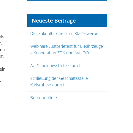
Neueste Beiträge
Der Zukunfts-Check im Kfz-Gewerbe
als
r.
Webinare „Batterietest für E-Fahrzeuge“
ten
– Kooperation ZDK und AVILOO
en,
AU-Schulungsstätte startet
ein
Schließung der Geschäftsstelle
n
Karlsruhe-Neureut
Betriebebörse
r