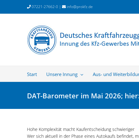
Zum
07221-27662-0 |
info@prokfz.de
Inhalt
springen
Start
Unsere Innung
Aus- und Weiterbildu
DAT-Barometer im Mai 2026; hie
Hohe Komplexität macht Kaufentscheidung schwieriger
Wer sich aktuell in der Phase eines Autokaufs befindet, m