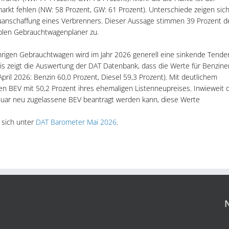
rkt fehlen (NW: 58 Prozent, GW: 61 Prozent). Unterschiede zeigen sic
uanschaffung eines Verbrenners. Dieser Aussage stimmen 39 Prozent d
blen Gebrauchtwagenplaner zu.
hrigen Gebrauchtwagen wird im Jahr 2026 generell eine sinkende Tende
is zeigt die Auswertung der DAT Datenbank, dass die Werte für Benzine
April 2026: Benzin 60,0 Prozent, Diesel 59,3 Prozent). Mit deutlichem
gen BEV mit 50,2 Prozent ihres ehemaligen Listenneupreises. Inwieweit 
anuar neu zugelassene BEV beantragt werden kann, diese Werte
 sich unter
DAT Barometer Mai 2026
.