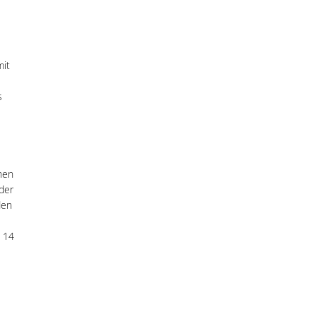
mit
s
hen
der
den
 14