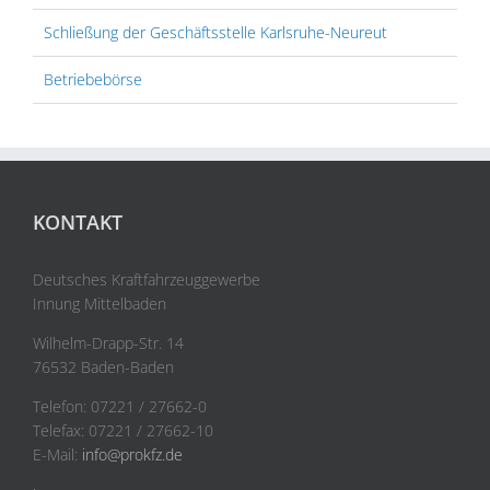
Schließung der Geschäftsstelle Karlsruhe-Neureut
Betriebebörse
KONTAKT
Deutsches Kraftfahrzeuggewerbe
Innung Mittelbaden
Wilhelm-Drapp-Str. 14
76532 Baden-Baden
Telefon: 07221 / 27662-0
Telefax: 07221 / 27662-10
E-Mail:
info@prokfz.de