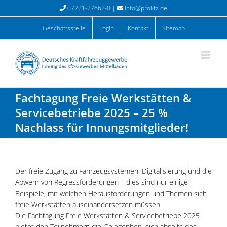
Zum
07221-27662-0 |
info@prokfz.de
Inhalt
springen
Geschäftsstelle
Login
Kontakt
Sitemap
Fachtagung Freie Werkstätten &
Servicebetriebe 2025 – 25 %
Nachlass für Innungsmitglieder!
Der freie Zugang zu Fahrzeugsystemen, Digitalisierung und die
Abwehr von Regressforderungen – dies sind nur einige
Beispiele, mit welchen Herausforderungen und Themen sich
freie Werkstätten auseinandersetzen müssen.
Die Fachtagung Freie Werkstätten & Servicebetriebe 2025
bietet den Teilnehmern die Gelegenheit, sich abseits des