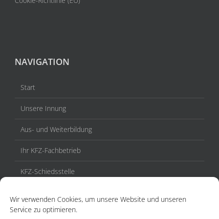
Cookie-Richtlinie (EU)
NAVIGATION
Start
Unsere Innung
Aus- und Weiterbildung
Ihr KFZ-Fachbetrieb
KFZ-Schiedsstelle
Veranstaltungen / Termine
Wir verwenden Cookies, um unsere Website und unseren
Service zu optimieren.
Aktuelles