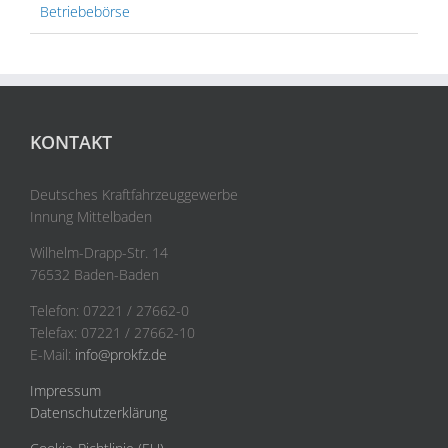
Betriebebörse
KONTAKT
Deutsches Kraftfahrzeuggewerbe
Innung Mittelbaden
Wilhelm-Drapp-Str. 14
76532 Baden-Baden
Telefon: 07221 / 27662-0
Telefax: 07221 / 27662-10
E-Mail:
info@prokfz.de
Impressum
Datenschutzerklärung