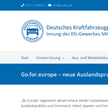
Zum
07221-27662-0 |
info@prokfz.de
Inhalt
springen
Start
Unsere Innung
Aus- und Weiterbildu
Go.for.europe – neue Auslandspr
„Be Europe“ organisiert aktuell erneut wieder Auslandspra
Auslandspraktika sind Österreich, Irland, Spanien und Fin