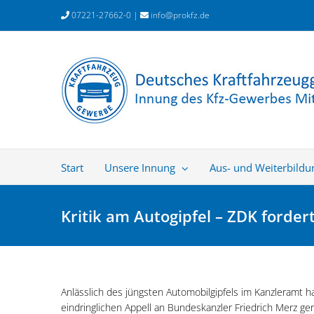
Zum
07221-27662-0 |
info@prokfz.de
Inhalt
springen
Start
Unsere Innung
Aus- und Weiterbildu
Kritik am Autogipfel – ZDK forder
Anlässlich des jüngsten Automobilgipfels im Kanzleramt 
eindringlichen Appell an Bundeskanzler Friedrich Merz g