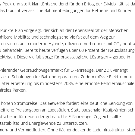
ckruhn stellt klar: „Entscheidend für den Erfolg der E-Mobilität ist d
das braucht verlässliche Rahmenbedingungen für Betriebe und Kunden
unkte-Plan vorgelegt, der sich an der Lebensrealität der Menschen
hlbare Mobilität und technologische Vielfalt auf dem Weg zur
tterieautos auch moderne Hybride, effiziente Verbrenner mit CO₂-neutra
 zu behandeln. Bereits heute verfügen über 60 Prozent der Neuzulassun
ektrisch. Diese Vielfalt sorge für praxistaugliche Lösungen – gerade im
ionierender Gebrauchtwagenmarkt für E-Fahrzeuge. Der ZDK verlangt
gezielte Schulungen für Batteriereparaturen. Zudem müsse Elektromobilit
 Kfz-Steuerbefreiung bis mindestens 2035, eine erhöhte Pendlerpauschale
freies Parken.
ie hohen Strompreise. Das Gewerbe fordert eine deutliche Senkung von
itliche Preisangaben an Ladesäulen. Statt pauschaler Kaufprämien sch
utscheine für neue oder gebrauchte E-Fahrzeuge. Zugleich sollte
tzstabilität und Energiewende zu unterstützen.
rmen- und Vermietflotten. Ohne flächendeckende Ladeinfrastruktur, stab