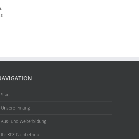
.
ss
NAVIGATION
Start
Unsere Innung
Aus- und Weiterbildung
Ihr KFZ-Fachbetrieb