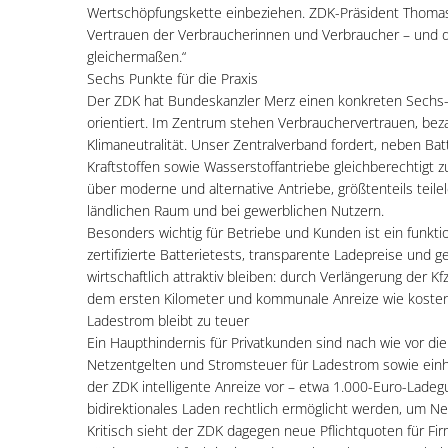
Wertschöpfungskette einbeziehen. ZDK-Präsident Thomas Pe
Vertrauen der Verbraucherinnen und Verbraucher – und 
gleichermaßen.“
Sechs Punkte für die Praxis
Der ZDK hat Bundeskanzler Merz einen konkreten Sechs-P
orientiert. Im Zentrum stehen Verbrauchervertrauen, beza
Klimaneutralität. Unser Zentralverband fordert, neben Ba
Kraftstoffen sowie Wasserstoffantriebe gleichberechtigt
über moderne und alternative Antriebe, größtenteils teilel
ländlichen Raum und bei gewerblichen Nutzern.
Besonders wichtig für Betriebe und Kunden ist ein funkt
zertifizierte Batterietests, transparente Ladepreise und 
wirtschaftlich attraktiv bleiben: durch Verlängerung der
dem ersten Kilometer und kommunale Anreize wie kosten
Ladestrom bleibt zu teuer
Ein Haupthindernis für Privatkunden sind nach wie vor d
Netzentgelten und Stromsteuer für Ladestrom sowie einhe
der ZDK intelligente Anreize vor – etwa 1.000-Euro-Ladeg
bidirektionales Laden rechtlich ermöglicht werden, um Ne
Kritisch sieht der ZDK dagegen neue Pflichtquoten für Fi