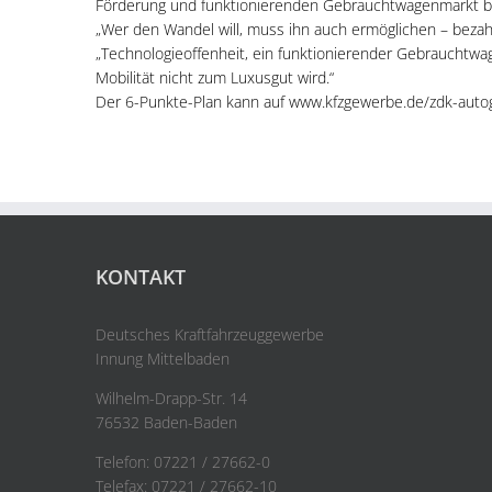
Förderung und funktionierenden Gebrauchtwagenmarkt bl
„Wer den Wandel will, muss ihn auch ermöglichen – bezah
„Technologieoffenheit, ein funktionierender Gebrauchtwa
Mobilität nicht zum Luxusgut wird.“
Der 6-Punkte-Plan kann auf www.kfzgewerbe.de/zdk-auto
KONTAKT
Deutsches Kraftfahrzeuggewerbe
Innung Mittelbaden
Wilhelm-Drapp-Str. 14
76532 Baden-Baden
Telefon: 07221 / 27662-0
Telefax: 07221 / 27662-10