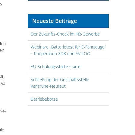
as
Neueste Beiträge
Der Zukunfts-Check im Kfz-Gewerbe
len
Webinare „Batterietest für E-Fahrzeuge“
gen
– Kooperation ZDK und AVILOO
AU-Schulungsstätte startet
ät
Schließung der Geschäftsstelle
 ab
Karlsruhe-Neureut
Betriebebörse
lägt
ile