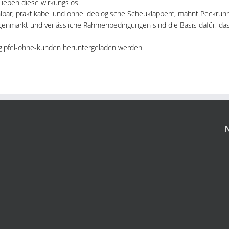
ieben diese wirkungslos.
lbar, praktikabel und ohne ideologische Scheuklappen“, mahnt Peckruhn
genmarkt und verlässliche Rahmenbedingungen sind die Basis dafür, da
gipfel-ohne-kunden heruntergeladen werden.