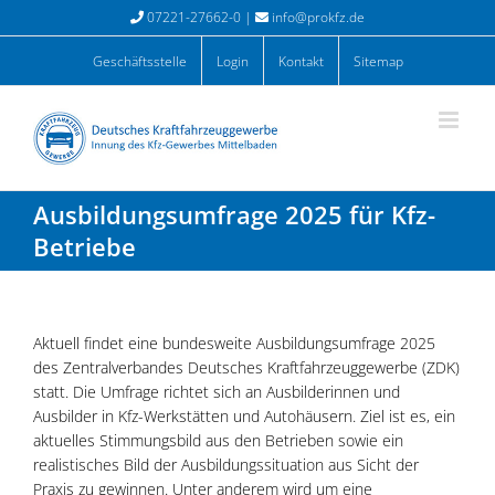
Zum
07221-27662-0 |
info@prokfz.de
Inhalt
springen
Geschäftsstelle
Login
Kontakt
Sitemap
Ausbildungsumfrage 2025 für Kfz-
Betriebe
Aktuell findet eine bundesweite Ausbildungsumfrage 2025
des Zentralverbandes Deutsches Kraftfahrzeuggewerbe (ZDK)
statt. Die Umfrage richtet sich an Ausbilderinnen und
Ausbilder in Kfz-Werkstätten und Autohäusern. Ziel ist es, ein
aktuelles Stimmungsbild aus den Betrieben sowie ein
realistisches Bild der Ausbildungssituation aus Sicht der
Praxis zu gewinnen. Unter anderem wird um eine