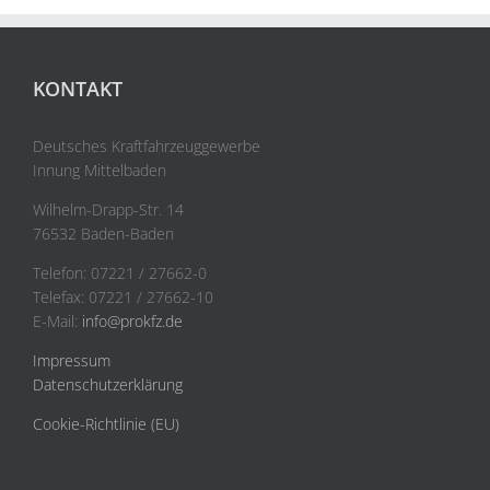
KONTAKT
Deutsches Kraftfahrzeuggewerbe
Innung Mittelbaden
Wilhelm-Drapp-Str. 14
76532 Baden-Baden
Telefon: 07221 / 27662-0
Telefax: 07221 / 27662-10
E-Mail:
info@prokfz.de
Impressum
Datenschutzerklärung
Cookie-Richtlinie (EU)