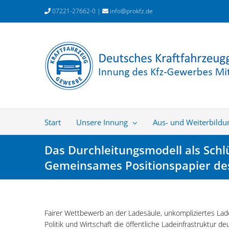
Zum
07221-27662-0 |
info@prokfz.de
Inhalt
springen
Start
Unsere Innung
Aus- und Weiterbildu
Das Durchleitungsmodell als Schl
Gemeinsames Positionspapier de
Fairer Wettbewerb an der Ladesäule, unkompliziertes Lad
Politik und Wirtschaft die öffentliche Ladeinfrastruktur d