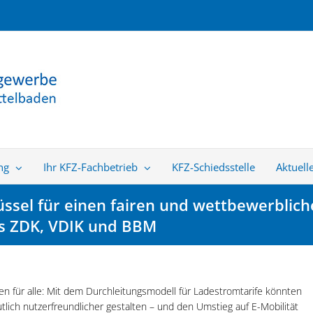
ng
Ihr KFZ-Fachbetrieb
KFZ-Schiedsstelle
Aktuell
üssel für einen fairen und wettbewerbli
s ZDK, VDIK und BBM
en für alle: Mit dem Durchleitungsmodell für Ladestromtarife könnten
eutlich nutzerfreundlicher gestalten – und den Umstieg auf E-Mobilität