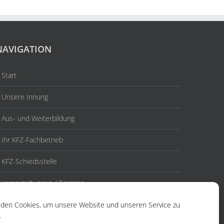
NAVIGATION
Start
Unsere Innung
Aus- und Weiterbildung
Ihr KFZ-Fachbetrieb
KFZ-Schiedsstelle
Veranstaltungen / Termine
Aktuelles
den Cookies, um unsere Website und unseren Service zu
.