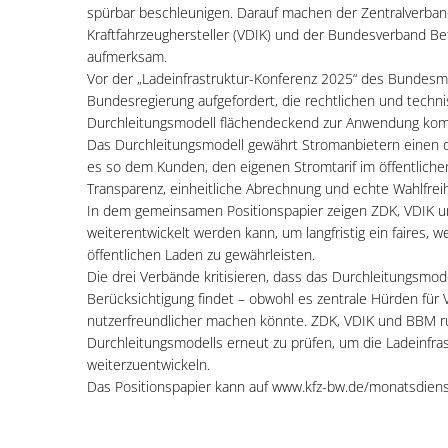
spürbar beschleunigen. Darauf machen der Zentralverban
Kraftfahrzeughersteller (VDIK) und der Bundesverband Be
aufmerksam.
Vor der „Ladeinfrastruktur-Konferenz 2025“ des Bundesm
Bundesregierung aufgefordert, die rechtlichen und tech
Durchleitungsmodell flächendeckend zur Anwendung ko
Das Durchleitungsmodell gewährt Stromanbietern einen di
es so dem Kunden, den eigenen Stromtarif im öffentliche
Transparenz, einheitliche Abrechnung und echte Wahlfreih
In dem gemeinsamen Positionspapier zeigen ZDK, VDIK und
weiterentwickelt werden kann, um langfristig ein faires,
öffentlichen Laden zu gewährleisten.
Die drei Verbände kritisieren, dass das Durchleitungsmod
Berücksichtigung findet – obwohl es zentrale Hürden fü
nutzerfreundlicher machen könnte. ZDK, VDIK und BBM ru
Durchleitungsmodells erneut zu prüfen, um die Ladeinfra
weiterzuentwickeln.
Das Positionspapier kann auf www.kfz-bw.de/monatsdien