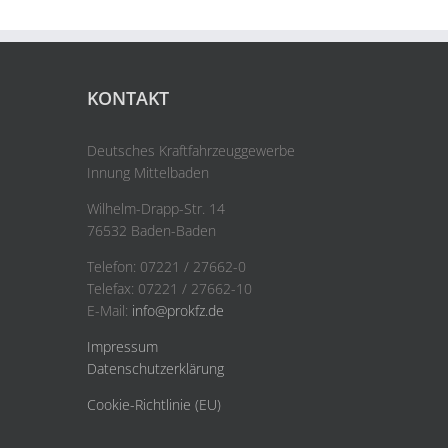
KONTAKT
Deutsches Kraftfahrzeuggewerbe
Innung Mittelbaden
Wilhelm-Drapp-Str. 14
76532 Baden-Baden
Telefon: 07221 / 27662-0
Telefax: 07221 / 27662-10
E-Mail:
info@prokfz.de
Impressum
Datenschutzerklärung
Cookie-Richtlinie (EU)