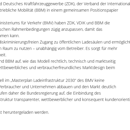
d Deutsches Kraftfahrzeuggewerbe (ZDK), der Verband der Internationa
triebliche Mobilität (BBM) in einem gemeinsamen Positionspapier
inisteriums für Verkehr (BMV) haben ZDK, VDIK und BBM die
nischen Rahmenbedingungen zügig anzupassen, damit das
mmen kann.
skriminierungsfreien Zugang zu öffentlichen Ladesäulen und ermöglich
n Raum zu nutzen – unabhängig vom Betreiber. Es sorgt für mehr
eit.
 BBM auf, wie das Modell rechtlich, technisch und marktseitig
 wettbewerbliches und verbraucherfreundliches Marktdesign beim
ell im „Masterplan Ladeinfrastruktur 2030“ des BMV keine
r Verbraucher und Unternehmen abbauen und den Markt deutlich
fen daher die Bundesregierung auf, die Einbindung des
struktur transparenter, wettbewerblicher und konsequent kundenorienti
st heruntergeladen werden.