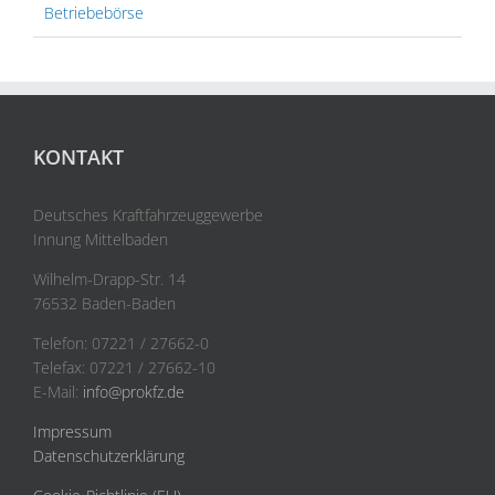
Betriebebörse
KONTAKT
Deutsches Kraftfahrzeuggewerbe
Innung Mittelbaden
Wilhelm-Drapp-Str. 14
76532 Baden-Baden
Telefon: 07221 / 27662-0
Telefax: 07221 / 27662-10
E-Mail:
info@prokfz.de
Impressum
Datenschutzerklärung