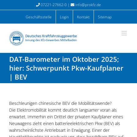
Zum
07221-27662-0 |
info@prokfz.de
Inhalt
springen
Geschäftsstelle
Login
Kontakt
Sitemap
DAT-Barometer im Oktober 2025;
hier: Schwerpunkt Pkw-Kaufplaner
| BEV
Beschleunigen chinesische BEV die Mobilitätswende?
Die Elektromobilität kommt deutlich langsamer voran als
erwartet. Immerhin ein Drittel der privaten Kaufplaner eines
Neuwagens zieht einen batterieelektrischen Pkw (BEV) als
wahrscheinlichste Antriebsart in Erwägung. Einer der
Hauptkritikpunkte ist nach wie vor, dass bezahlbare BEV auf