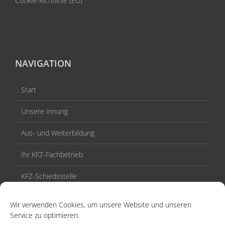
Cookie-Richtlinie (EU)
NAVIGATION
Start
Unsere Innung
Aus- und Weiterbildung
Ihr KFZ-Fachbetrieb
KFZ-Schiedsstelle
Veranstaltungen / Termine
Wir verwenden Cookies, um unsere Website und unseren
Service zu optimieren.
Aktuelles