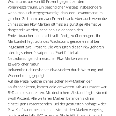
Wachstumsrate von 68 Prozent gegenüber dem
Vorjahreszeitraum. Ein beachtlicher Anstieg, insbesondere
wenn man sich vergegenwärtigt, dass der Gesamtmarkt im
gleichen Zeitraum um zwei Prozent sank. Aber auch wenn die
chinesischen Pkw-Marken oftmals als günstige Alternative
dargestellt werden, scheinen sie dennoch den
Endverbraucher noch nicht vollständig zu überzeugen. Ihr
Marktanteil liegt trotz des Wachstums gerade einmal bei
insgesamt zwei Prozent. Die wenigsten dieser Pkw gehören
allerdings einer Privatperson. Zwei Drittel aller
Neuzulassungen chinesischer Pkw-Marken waren
gewerblicher Natur.
Bekanntheit chinesischer Pkw-Marken durch Werbung und
Wahrnehmung geprägt
Auf die Frage, welche chinesischen Pkw-Marken der
Kaufplaner kennt, kamen viele Antworten. Mit 41 Prozent war
BYD am bekanntesten. Mit deutlichem Abstand folgte Nio mit
zwölf Prozent. Alle weiteren Marken befanden sich im
einstelligen Prozentbereich. Bei der gestützten Abfrage – der
Pkw-Kaufplaner bekam eine Liste mit den Marken vorgelegt –
landete ebenfalls BYD an erster Stelle (65 Prozent), gefolgt