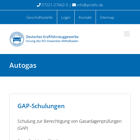
Zum
07221-27662-0 |
info@prokfz.de
Inhalt
springen
Geschäftsstelle
Login
Kontakt
Sitemap
Autogas
GAP-Schulungen
Schulung zur Berechtigung von Gasanlagenprüfungen
(GAP)