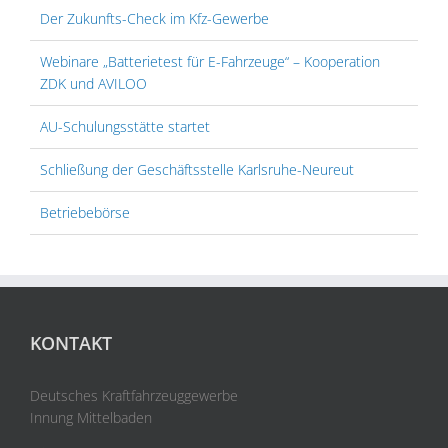
Der Zukunfts-Check im Kfz-Gewerbe
Webinare „Batterietest für E-Fahrzeuge“ – Kooperation
ZDK und AVILOO
AU-Schulungsstätte startet
Schließung der Geschäftsstelle Karlsruhe-Neureut
Betriebebörse
KONTAKT
Deutsches Kraftfahrzeuggewerbe
Innung Mittelbaden