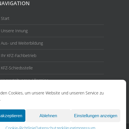
NAVIGATION
Start
Unsere Innung
Aus- und Weiterbildung
Ihr KFZ-Fachbetrieb
KFZ-Schiedsstelle
Veranstaltungen / Termine
Aktuelles
den Cookies, um unsere Website und unseren Service zu
.
Kontakt
akzeptieren
Ablehnen
Einstellungen anzeigen
Cookie-Richtlinie
Datenschutzerklärung
Impressum