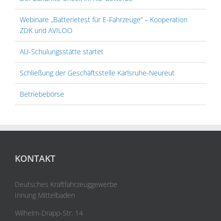
Webinare „Batterietest für E-Fahrzeuge“ – Kooperation
ZDK und AVILOO
AU-Schulungsstätte startet
Schließung der Geschäftsstelle Karlsruhe-Neureut
Betriebebörse
KONTAKT
Deutsches Kraftfahrzeuggewerbe
Innung Mittelbaden
Wilhelm-Drapp-Str. 14