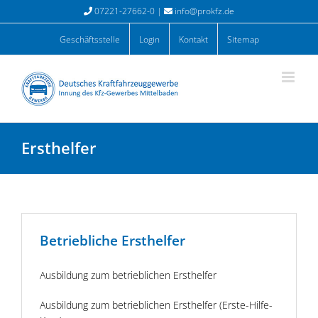
Zum
07221-27662-0 |
info@prokfz.de
Inhalt
springen
Geschäftsstelle
Login
Kontakt
Sitemap
Ersthelfer
Betriebliche Ersthelfer
Ausbildung zum betrieblichen Ersthelfer
Ausbildung zum betrieblichen Ersthelfer (Erste-Hilfe-