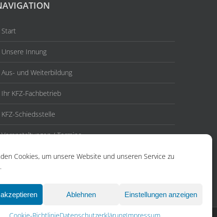
NAVIGATION
Start
Unsere Innung
Aus- und Weiterbildung
Ihr KFZ-Fachbetrieb
KFZ-Schiedsstelle
Veranstaltungen / Termine
Aktuelles
den Cookies, um unsere Website und unseren Service zu
.
Kontakt
akzeptieren
Ablehnen
Einstellungen anzeigen
Cookie-Richtlinie
Datenschutzerklärung
Impressum