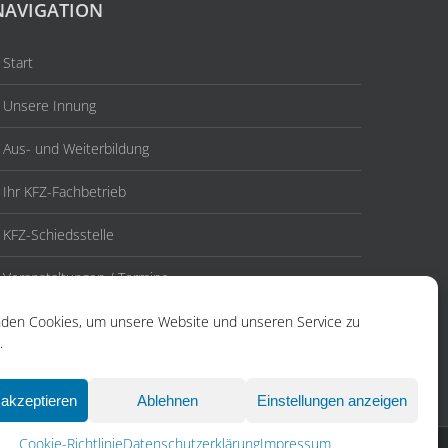
NAVIGATION
Start
Unsere Innung
Aus- und Weiterbildung
Ihr KFZ-Fachbetrieb
KFZ-Schiedsstelle
Veranstaltungen / Termine
Aktuelles
den Cookies, um unsere Website und unseren Service zu
.
Kontakt
akzeptieren
Ablehnen
Einstellungen anzeigen
Cookie-Richtlinie
Datenschutzerklärung
Impressum