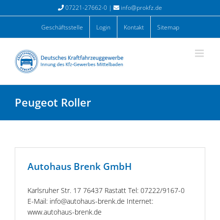
Zum
07221-27662-0 |
info@prokfz.de
Inhalt
springen
Geschäftsstelle
Login
Kontakt
Sitemap
Peugeot Roller
Autohaus Brenk GmbH
Karlsruher Str. 17 76437 Rastatt Tel: 07222/9167-0
E-Mail: info@autohaus-brenk.de Internet:
www.autohaus-brenk.de