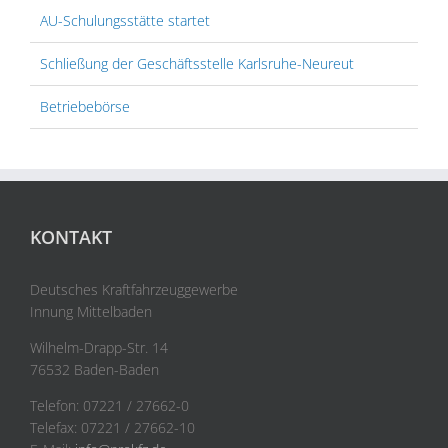
AU-Schulungsstätte startet
Schließung der Geschäftsstelle Karlsruhe-Neureut
Betriebebörse
KONTAKT
Deutsches Kraftfahrzeuggewerbe
Innung Mittelbaden
Wilhelm-Drapp-Str. 14
76532 Baden-Baden
Telefon: 07221 / 27662-0
Telefax: 07221 / 27662-10