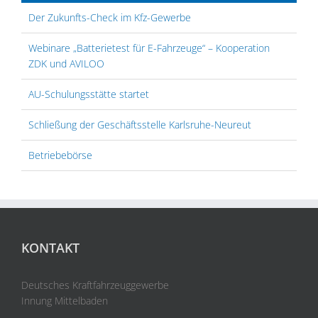
Der Zukunfts-Check im Kfz-Gewerbe
Webinare „Batterietest für E-Fahrzeuge“ – Kooperation
ZDK und AVILOO
AU-Schulungsstätte startet
Schließung der Geschäftsstelle Karlsruhe-Neureut
Betriebebörse
KONTAKT
Deutsches Kraftfahrzeuggewerbe
Innung Mittelbaden