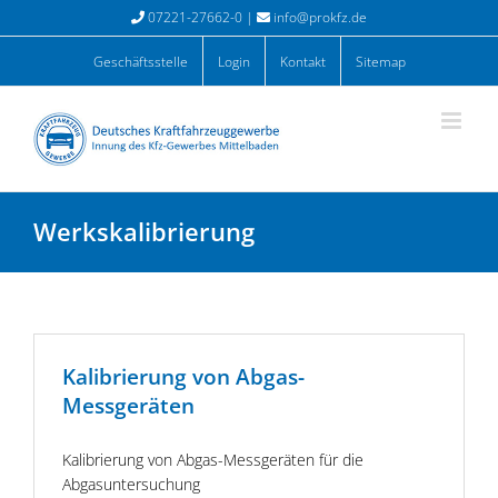
Zum
07221-27662-0 |
info@prokfz.de
Inhalt
springen
Geschäftsstelle
Login
Kontakt
Sitemap
Werkskalibrierung
Kalibrierung von Abgas-
Messgeräten
Kalibrierung von Abgas-Messgeräten für die
Abgasuntersuchung