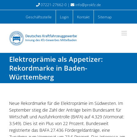
Zum
07221-27662-0 |
info@prokfz.de
Inhalt
springen
Geschäftsstelle
Login
Kontakt
Sitemap
Elektroprämie als Appetizer:
Rekordmarke in Baden-
Württemberg
Neue Rekordmarke für die Elektroprämie im Südwesten. Im
September stieg die Zahl der Anträge beim Bundesamt für
Wirtschaft und Ausfuhrkontrolle (BAFA) auf 4.329 (Vormonat:
3.549). Dies ist ein Plus von 22 Prozent. Bundesweit
registrierte das BAFA 27.436 Fördergeldanträge, eine
Zunahme zum Vormonat um 23,6 Prozent. Das Interesse am