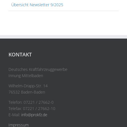
Übersicht Newsletter 9/2025
KONTAKT
Deutsches Kraftfahrzeuggewerbe
Innung Mittelbaden
Wilhelm-Drapp-Str. 14
76532 Baden-Baden
Telefon: 07221 / 27662-0
Telefax: 07221 / 27662-10
E-Mail:
info@prokfz.de
Impressum