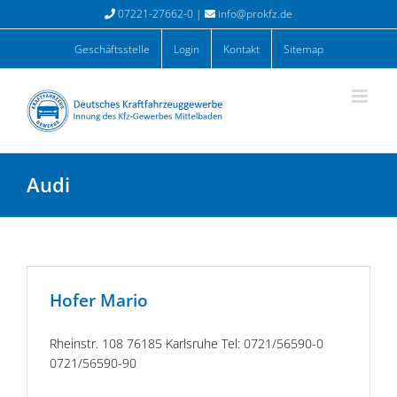
Zum
07221-27662-0 |
info@prokfz.de
Inhalt
springen
Geschäftsstelle
Login
Kontakt
Sitemap
Audi
Hofer Mario
Rheinstr. 108 76185 Karlsruhe Tel: 0721/56590-0
0721/56590-90