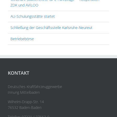
ZDK und AVILOO
AU-Schulungsstätte startet
Schließung der Geschäftsstelle Karlsruhe-Neureut
Betriebebörse
KONTAKT
Deutsches Kraftfahrzeuggewerbe
Innung Mittelbaden
Wilhelm-Drapp-Str. 14
76532 Baden-Baden
Telefon: 07221 / 27662-0